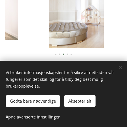
Vi bruker informasjonskapsler for å sikre at nettsiden vår
fungerer som det skal, og for å tilby deg best mulig
brukeropplevelse.
Din elektriker i Larvik og Sandefjord
Godta bare nødvendige
Aksepter alt
Alle rettigheter forbeholdt 2023
Åpne avanserte innstillinger
Drevet av
Webnode
Informasjonskapsler